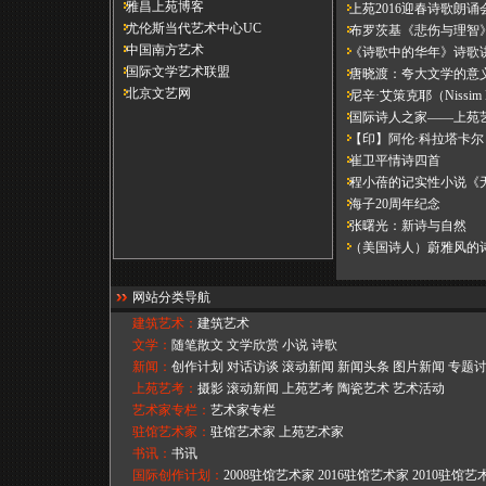
雅昌上苑博客
上苑2016迎春诗歌朗诵
尤伦斯当代艺术中心UC
布罗茨基《悲伤与理智》
中国南方艺术
《诗歌中的华年​》诗歌讲
国际文学艺术联盟
唐晓渡：夸大文学的意
北京文艺网
尼辛·艾策克耶（Nissim E
国际诗人之家——上苑艺
【印】阿伦·科拉塔卡尔（Aru
崔卫平情诗四首
程小蓓的记实性小说《
海子20周年纪念
张曙光：新诗与自然
（美国诗人）蔚雅风的
网站分类导航
建筑艺术：
建筑艺术
文学：
随笔散文
文学欣赏
小说
诗歌
新闻：
创作计划
对话访谈
滚动新闻
新闻头条
图片新闻
专题
上苑艺考：
摄影
滚动新闻
上苑艺考
陶瓷艺术
艺术活动
艺术家专栏：
艺术家专栏
驻馆艺术家：
驻馆艺术家
上苑艺术家
书讯：
书讯
国际创作计划：
2008驻馆艺术家
2016驻馆艺术家
2010驻馆艺