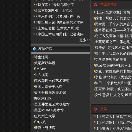
《诗探索》“专访”| 程小蓓
艺术家专栏
肖毓方&张志刚－​上苑20
【上苑艺术沙龙】冥想、
《美术周刊》记者访问程小蓓
臧棣：写给儿子的哀歌（
印度策展人谈印度新生代艺术家
同时用一千个人的声音说
《上海证券报·艺术资产周刊》
圣水墨在德国——岛子
《中国艺术新闻周刊》记者访问
岛 子&艾蕾尔《精神性
更多
<<
上苑记事之三：张志刚
程美信· 寻找艺术乌托
友情链接
崔卫平：我是永远的诗
诗生活网
文学是失败者的事业—
威尼斯双年展
徐琛·曾经的乌托邦－上
ResArtis
沙克：女性画家的非性
东方视觉
李笠·读北岛的《民族文
高名潞现当代艺术研究
陈田·一个梦想家和中国
美国大都会美术馆
王家新·诗歌，或悲痛的
美国哥根海姆美术馆
女性意识.妇人之见.雌声
99艺术社区
美国弗里克艺术收藏馆
文学
美国MOMA美术馆
纽约州立大学
【上苑诗人】维马丁 Marti
Art八八
【上苑诗歌】《深山寻仙
新浪上苑博客
【征集函】女诗人“深闺”