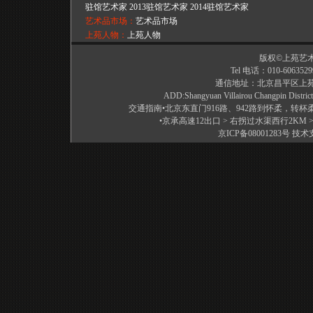
驻馆艺术家
2013驻馆艺术家
2014驻馆艺术家
艺术品市场：
艺术品市场
上苑人物：
上苑人物
艺术批评：
艺术批评
版权©上苑艺
Tel 电话：010-6063529
通信地址：北京昌平区上苑艺术
ADD:Shangyuan Villairou Changpin District
交通指南•北京东直门916路、942路到怀柔，转
•京承高速12出口 > 右拐过水渠西行2KM >
京ICP备08001283号
技术支