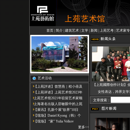
首页
|
简介
|
建筑艺术
|
文学
|
新闻
|
上苑艺考
|
艺术家专
艺术活动
【上苑國際创作计划】
【上苑評述】曾慧燕｜程小蓓及
女性表达，跨界文学
【上苑评述】上苑艺术馆2023年
上苑艺术馆2021年驻留艺术家顺
文章搜索：
上海著名出版人邵敏眼中的上苑
【展讯】孔新个展“欲界”10日
【现场】Daniel Kyong（韩）个
【现场】 “家” Yulia Volkov
更多
<<