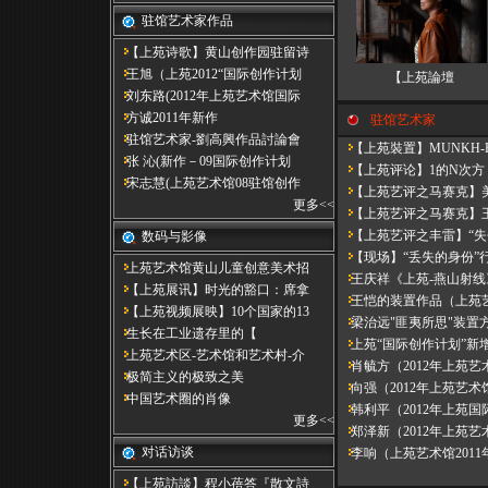
驻馆艺术家作品
【上苑诗歌】黄山创作园驻留诗
王旭（上苑2012“国际创作计划
【上苑論壇
刘东路(2012年上苑艺术馆国际
方诚2011年新作
驻馆艺术家
驻馆艺术家-劉高興作品討論會
【上苑裝置】MUNKH-E
张 沁(新作－09国际创作计划
【上苑评论】1的N次方
宋志慧(上苑艺术馆08驻馆创作
【上苑艺评之马赛克】美国艺术
更多
<<
【上苑艺评之马赛克】
【上苑艺评之丰雷】​“
数码与影像
【现场】“丢失的身份”行
上苑艺术馆黄山儿童创意美术招
王庆祥《上苑-燕山射线
【上苑展讯】时光的豁口：席拿
王恺的装置作品（上苑艺术
【上苑视频展映】10个国家的13
梁治远"匪夷所思"装置方案
​生长在工业遗存里的【
上苑“国际创作计划”新
上苑艺术区-艺术馆和艺术村-介
肖毓方（2012年上苑艺
极简主义的极致之美
向强（2012年上苑艺术
中国艺术圈的肖像
韩利平（2012年上苑国
更多
<<
郑泽新（2012年上苑艺
对话访谈
李响（上苑艺术馆2011
【上苑訪談】程小蓓答『散文詩