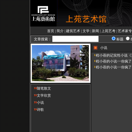
首页
|
简介
|
建筑艺术
|
文学
|
新闻
|
上苑艺考
|
艺术家专
文章搜索：
标题
小说
程小蓓的记实性小说《无
程小蓓的小说<<你疯了>
程小蓓的小说<<你疯了>
随笔散文
文学欣赏
小说
诗歌