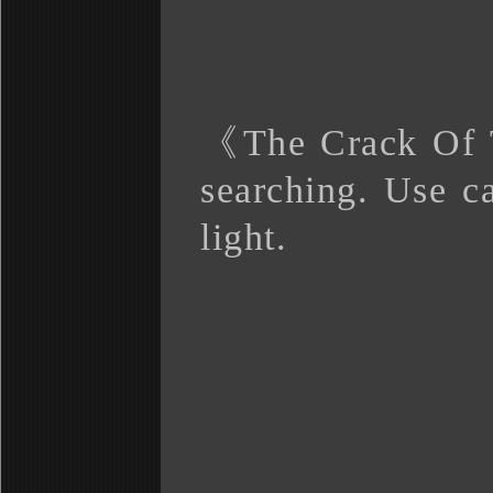
《
The Crack Of
searching. Use ca
light.