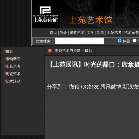
首页
|
简介
|
建筑艺术
|
文学
|
新闻
|
上苑艺考
|
艺术家专
文章搜索：
标题
陶瓷艺术与摄影 > 摄影
摄影
滚动新闻
【上苑展讯】时光的豁口：席拿
上苑艺考
陶瓷艺术
艺术活动
分享到：
微信
QQ好友
腾讯微博
新浪微