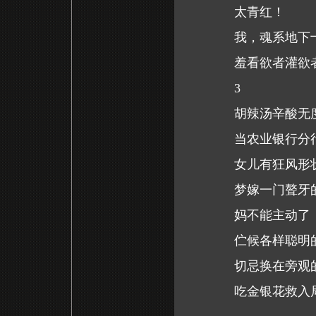
太青红！
我，魂系地下
羞看欲者灌欲
3
胡辣汤辛酸无
当农业银行分
女儿有狂风形
梦嫁一门聱牙
妈不能主动了
伫候各样聪明
切忌换在旁观
吃金银花救入