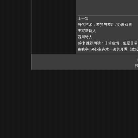
上一篇
当代艺术：差异与差距 /文/殷双喜
王家新诗人
西川诗人
臧棣 推荐阅读：非常色情，但是非
秦晓宇..深心主卉木—读萧开愚《致
技