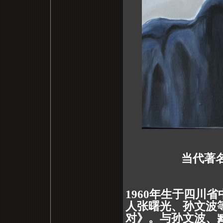
当代著
1960年生于四川
人张曙光、孙文波
对》。与孙文波、臧