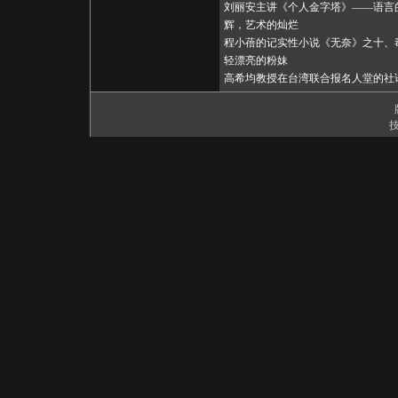
刘丽安主讲《个人金字塔》——语言
辉，艺术的灿烂
程小蓓的记实性小说《无奈》之十、
轻漂亮的粉妹
高希均教授在台湾联合报名人堂的社
技