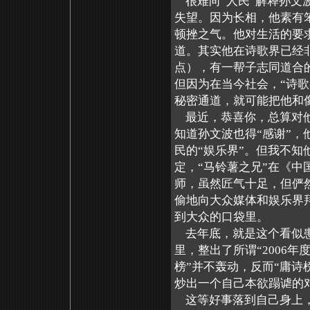
很难向“人民”解释孙文
失望。因为长相，他素有
顿挫之气。他对生活的要
道。其实他在诗歌界已经
点），有一帮子志同道合的
但因为在当今社会，“诗歌
秘密通道，就可能把他和
最近，恭喜你，总算对他
知道孙文波也得“感谢”，
民的“娱乐界”。但我不知
定，“马铃薯之兄”在《
师，虽然匠气十足，但俨
偷地向大众媒体和娱乐界
到大众的口袋里。
去年底，就是这个看似患
里，整出了所谓“2006
榜”并不轰动，反而“庸诗
炒出一个自己本欲蹋谑的
这等好事落到自己身上，