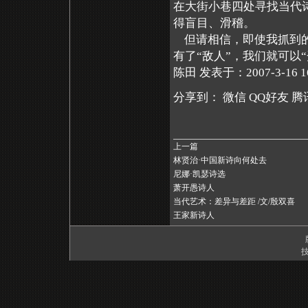
在大街小巷四处寻找当代
得盲目、滑稽。
但请相信，即使我抓到的
有了“敌人”，我们就可以“
陈田 发表于：2007-3-16 16
分享到：
微信
QQ好友
腾
上一篇
林贤治·中国新诗向何处去
尼娜·凯瑟诗选
萧开愚诗人
当代艺术：差异与差距 /文/殷双喜
王家新诗人
技