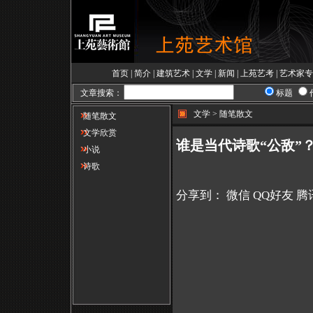
首页
|
简介
|
建筑艺术
|
文学
|
新闻
|
上苑艺考
|
艺术家专
文章搜索：
标题
文学 > 随笔散文
随笔散文
文学欣赏
谁是当代诗歌“公敌”？
小说
诗歌
分享到：
微信
QQ好友
腾