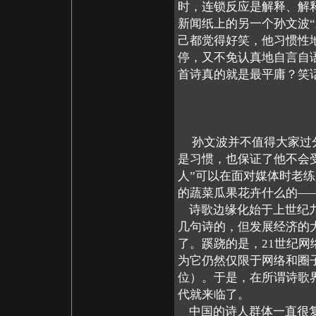
时，连锁反应是解释、解
新闻纸上的另一个孙文波
己都觉得好笑，他习惯性
停，又不免认真地自言自语
首诗真的就是最平庸？笑
“梨花”
孙文波并不值得大家过分
是习惯，也保证了他不会受
人”可以在面对媒体时老
的蔬菜瓜果花卉什么的—
诗歌边缘化始于上世纪九
几句诗的，但发展经济的
了。蹊跷的是，21世纪网
为它仍然仅限于网络和圈
位）。于是，在所谓诗歌界
代就来临了。
中国的诗人群体一直很复