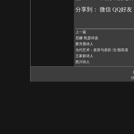
分享到：
微信
QQ好友
上一篇
尼娜·凯瑟诗选
萧开愚诗人
当代艺术：差异与差距 /文/殷双喜
王家新诗人
西川诗人
技