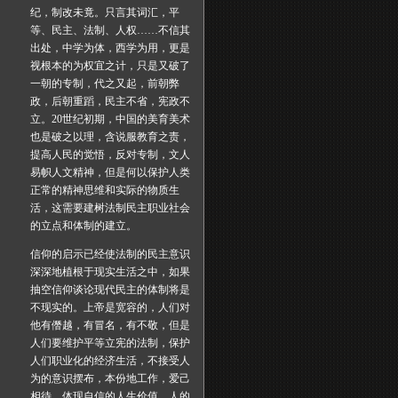
纪，制改未竟。只言其词汇，平
等、民主、法制、人权……不信其
出处，中学为体，西学为用，更是
视根本的为权宜之计，只是又破了
一朝的专制，代之又起，前朝弊
政，后朝重蹈，民主不省，宪政不
立。20世纪初期，中国的美育美术
也是破之以理，含说服教育之责，
提高人民的觉悟，反对专制，文人
易帜人文精神，但是何以保护人类
正常的精神思维和实际的物质生
活，这需要建树法制民主职业社会
的立点和体制的建立。
信仰的启示已经使法制的民主意识
深深地植根于现实生活之中，如果
抽空信仰谈论现代民主的体制将是
不现实的。上帝是宽容的，人们对
他有僭越，有冒名，有不敬，但是
人们要维护平等立宪的法制，保护
人们职业化的经济生活，不接受人
为的意识摆布，本份地工作，爱己
相待，体现自信的人生价值，人的