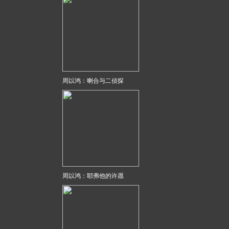
周以鸿：喇合与二侦探
周以鸿：耶弗他的许愿