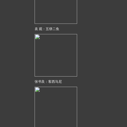
袁 观：五饼二鱼
张书良：客西马尼