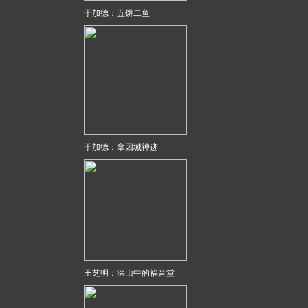
于加德：五饼二鱼
于加德：拿因城神迹
王芝明：深山中的福音堂