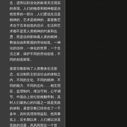
念，进而以职业化的标准关注现实
的表现。人们的物质和精神都是自
然世界的一部分，人们爱说生活是
精神的，艺术是精神的，基督教艺
术在于言表创造的启示，生活和艺
术都不是受人类精神的约束和怂
恿，而是信仰影响着人类的精神，
释放自由和客观的劳动创造。一神
论的信仰，一体化的世界，一个生
活之家，保护不同的劳动创造，不
同的创造财富。
基督宗教影响了人类整体生活形
态，在法制民主职业社会的体制之
内，不同的文化、不同的精神、不
同的能力、不同的志向……相互照
应，监理制约，维法守则，公平调
节。中国自上世纪初推翻帝制，其
时人们最热心的问题之一就是宪政
的体制，基督宗教已经存在了一千
多年，其时其理简明益彰。然而事
实上，近长期以来，人们难以涉及
宪政的话题，风风雨雨近一个世