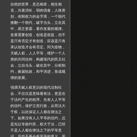
自然的世界，意态相牵，相生相
克，兴衰消长，弱肉强食，人殊类
别，依附权力的金字塔，一个朝代
推翻一个朝代，破字当头，立在其
中，易主更霸，看作发展的规律。
发展需要创造，创造是前提，但不
是只有否定才有创造，应该是只有
承认创造才会有否定。同为造物，
天赋人权，人人平等，维护一个人
类的共同信仰，构建现代的民主社
会，立自当头，破在其中，分权制
约，换届轮政，和平演进，形成规
律的发展。
强调天赋人权意识的现代法制社
会，不仅仅是意味着有法，更是在
于法约产生的程序。先有人人平等
的信约，保护立宪行政，从而法大
于权，以此保证人人都在律法之
下。如果没有人人平等的信约，总
是先以专政约宪，权大于法，已经
不是人人都在律法之下的平等意
识，后也不再会有平等的意义、平