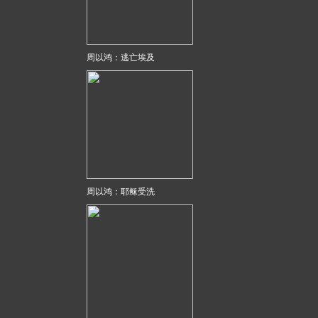
周以鸿：逃亡埃及
周以鸿：耶稣受洗