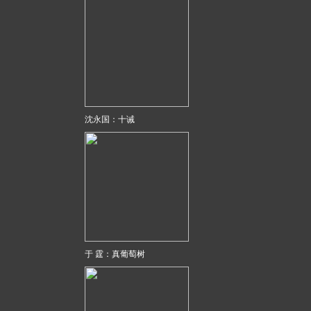
沈永国：十诫
于 霆：真葡萄树