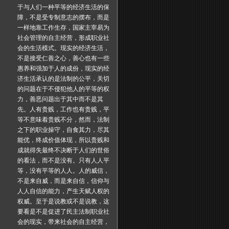
于与人们一种平等的经济生活的保
障，不是受专制意志的摆布，而是
一样地靠工作生存，国家主宰易为
社会管理的自主经营，形成职业社
会的生活模式。现实的经济生活，
不是接受仁善之心，善心也有一些
惠养和强加于人的成份，现实的经
济生活承认的是法制的公平，关切
的问题在于不侵犯他人的平等的权
力，善恶问题出于其中而不是其
先。人有贵贱，工作也有贵贱，平
等不意味着贵贱不分，然而，法制
之下的职业操守，自食其力，尽其
能优，终成价值体现，所以贵贱和
成就得失最终不决断于人们的世俗
的看法，而不是没有。只有人人平
等，没有平等的人人。人的威信，
不是来自威，而是来自信，信仰与
人人自信的能力，产生天赋人权的
权威。至于是说教或不是说教，这
要看是不是促进了民主法制职业社
会的现实，带来社会的自主经营，