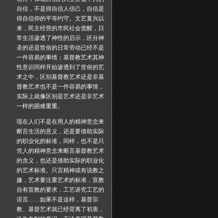
自信，不是得自信人信己，自信是
得自信仰的平等约守。文艺复兴以
来，民主经营的市民社会觉醒，日
常生活渗透了神性的启示，区分神
圣的还是世俗的日常劳动已经不是
一件容易的事情；基督教艺术其神
性意识同样开始渗透到了世俗的艺
术之中，区别基督教艺术还是非基
督教艺术也不是一件容易的事情，
实际上就像区别是艺术还是非艺术
一样的困难重重。
现在人们不是在用人的精神意念来
断言生活的意义，还是要借助实际
的职业化的标准，同样，也不是只
凭人的精神意念来断言基督教艺术
的含义，也还是借助实际的职业化
的艺术标准。只言精神或有说教之
嫌，艺术要注重艺术的标准，宣教
自有宣教的要求，工艺讲究工艺的
语言……如果不是这样，基督宗
教、基督艺术就已经背离了初衷，