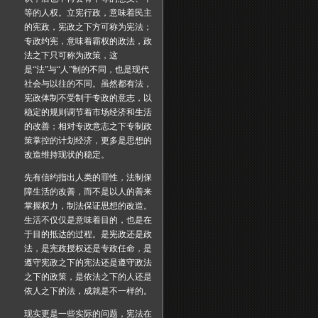
等的人权。立宪行政，意味着民主
的宪政，宪政之下方可称为宪法；
专政约宪，意味着霸权的政法，政
法之下只可称为政策，这
是“法”与“人”制的不同，也是现代
社会与以往的不同。虽然都有法，
宪政体制不受制于专政的意志，以
稳定的规则调节着市场经济和生活
的改善；相对专政意志之下专制政
策掌控的计划经济，更多是思想的
改造维持现状的稳定。
先有信约指出人类的罪性，法制保
障生活的改善，而不是以人的善来
掌握权力，制法保证思想的改造。
生活不仅仅是意味着目的，也是在
于目的抵达的过程。是宪政还是政
法，是宪政授权还是专政任命，是
遵守宪政之下的宪法还是遵守政法
之下的政策，是依法之下的人还是
依人之下的法，成就是不一样的。
现实更是一些实际的问题，宪法在