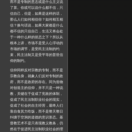
而不是专制的意志或是什么主义说
了算。你或可以说什么都不信，只
信自己，但是，如果是这样的话，
那么人们如何相信你？如何相互相
信？换句话说，如果大家都是什么
都不信的只信自己，生活又将会处
于一种什么样的状态之下？所以从
根本上讲，市场不是受人心浮动的
市场的调节，是受民主法制的约
束，民主法制又是受平等的普世信
仰的制约。
信仰同样反对宗教的专制，而不是
宗教自身，就象人们反对专制的政
府，而不是政府的存在。同为造物
对创造主的信仰，并不只是一种说
教，关键在于促成了宪政的体制，
促成了民主法制职业社会的现实，
促成了社会的自主经营，最终人们
靠自食其力吃饭，而不是整天整日
纠缠于空洞的道德的意识形态。基
督教艺术不是只表现教义教条，仍
然在于促进民主法制职业社会的理