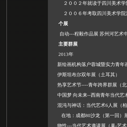
２００２年就读于四川美术学
２００６年考取四川美术学院
个展
自动
---
程毅作品展 苏州河艺术
主要群展
2013
年
新绘画机构落户蓉城暨实力青年
伊斯坦布尔双年展（土耳其）
热享艺术节
----
青年跨界群展（北
中国梦 向未来
--
西南青年当代艺
混沌与神话：当代艺术
6
人展（
在地：成都
80
沙龙（第一回）
物性
---
当代艺术邀请展（巢
-
艺术