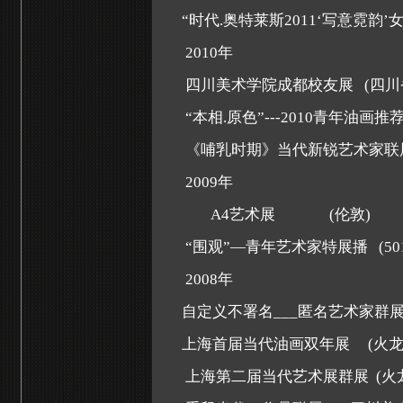
“时代
.
奥特莱斯
2011
‘写意霓韵’
2010
年
四川美术学院成都校友展
(
四川
“
本相.原色
”
---2010青年油画
《哺乳时期》当代新锐艺术家联
2009
年
A4
艺术展
(
伦敦
)
“
围观
”—
青年艺术家特展播
(
5
2008
年
自定义不署名___匿名艺术家群
上海首届当代油画双年展
(
火
上海第二届当代艺术展群展
(
火