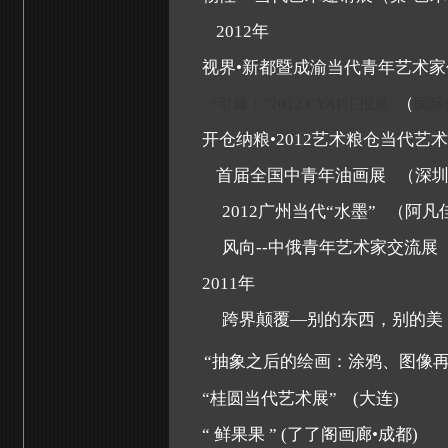
2012
年
视界
•
新都暨成渝当代青年艺术家
（
“引爆！”
2012 CYAP
汇报展
国际
开仓纳粮
•
2012
艺术粮仓当代艺术
首届全国中青年油画展
（深
2012
广州当代“水墨”
（阿凡
风向
--
中俄青年艺术家交流展
2011
年
跨界颠覆
—
别的东西，别的美
“
抽象之后的绘画：涂鸦、图像再
“桂圆当代艺术展”
(
大连
)
“ 鲜果果 ”
(
了了阁画廊
•
成都
)