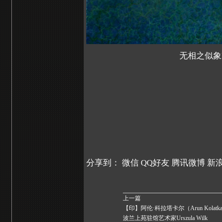
无相之似象No
分享到：
微信
QQ好友
腾讯微博
新
上一篇
【印】阿伦·科拉塔卡尔（Arun Kolat
波兰上苑驻馆艺术家Urszula Wilk