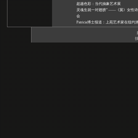
超越色彩：当代抽象艺术展
灵魂生就一对翅膀” ——《翼》女性
会
Patricia博士报道：上苑艺术家在纽
技