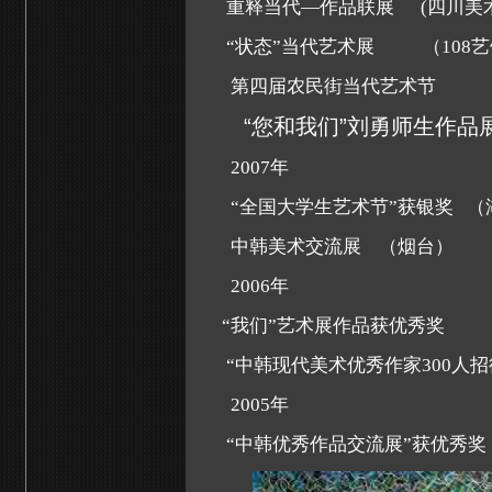
重释当代
—
作品联展
(
四川美
“
状态
”
当代艺术展
（108
第四届农民街当代艺
“
您和我们
”
刘勇师生作品
2007
年
“
全国大学生艺术节
”
获银奖 （
中韩美术交流展 （烟台）
2006
年
“
我们
”
艺术展作品获优秀奖 （
“
中韩现代美术优秀作家
300
人招
2005
年
“
中韩优秀作品交流展
”
获优秀