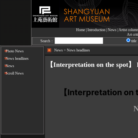
Home
|
Introduction
|
News
|
Artist colum
Art cri
Search：
title
News > News headlines
Photo News
News headlines
【Interpretation on the spot】
News
Scroll News
【
Interpretation on 
N