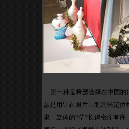
第一种是希瑟选择在中国的
瑟是用针在照片上刺洞来定位
“
”
果，立体的
草
长得密而有序