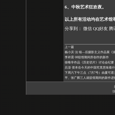
6、中秋艺术狂欢夜。
以上所有活动均在艺术馆举
分享到：
微信
QQ好友
腾
上一篇
杨小滨·法 镭—后摄影主义作品展《
李祥震·08驻馆期间所创作的新作
徐唯辛作品《历史切片》讨论会纪要
吕澎·资本在今天的中国究竟意味着什
下周六下午三点（7月7号）由夏可
平、张广辉三人就驻馆期间的新作进
技