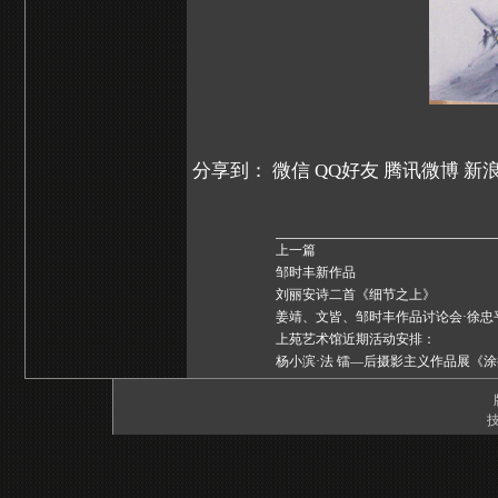
分享到：
微信
QQ好友
腾讯微博
新
上一篇
邹时丰新作品
刘丽安诗二首《细节之上》
姜靖、文皆、邹时丰作品讨论会·徐忠
上苑艺术馆近期活动安排：
杨小滨·法 镭—后摄影主义作品展《
技