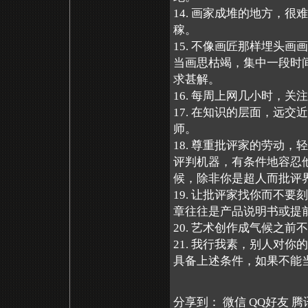
14. 画家成堆的地方，
稼。
15. 不像画匠那样埋头
当画思枯竭，集中一段时
求甚解。
16. 每周上网几小时，关
17. 在知识的层面，远
师。
18. 尊重批评家的劳动
评判机器，有条件地容忍
候，除非你是超人而批评
19. 让批评家找你而不
章往往是产品说明书或提
20. 艺术创作成气候之
21. 我行我素，别人对
具备上述条件，如果不能
分享到：
微信
QQ好友
腾