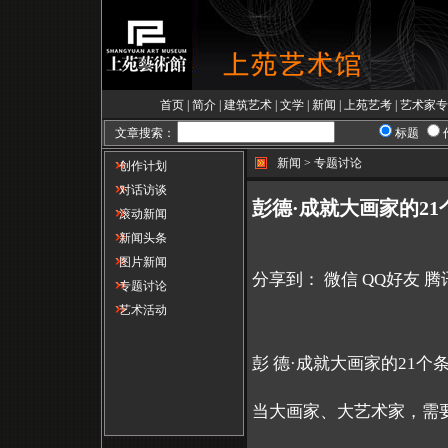
首页
|
简介
|
建筑艺术
|
文学
|
新闻
|
上苑艺考
|
艺术家专
文章搜索：
标题
新闻 > 专题讨论
创作计划
对话访谈
彭德·成就大画家的21
滚动新闻
新闻头条
图片新闻
分享到：
微信
QQ好友
腾
专题讨论
艺术活动
彭 德·成就大画家的21个
当大画家、大艺术家，需