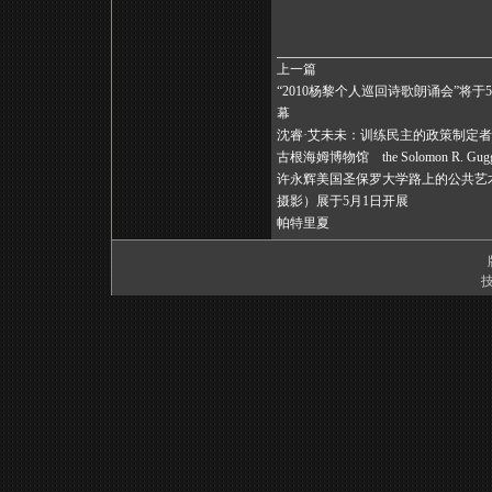
上一篇
“2010杨黎个人巡回诗歌朗诵会”将于
幕
沈睿·艾未未：训练民主的政策制定
古根海姆博物馆 the Solomon R. Gugge
许永辉美国圣保罗大学路上的公共艺
摄影）展于5月1日开展
帕特里夏
技