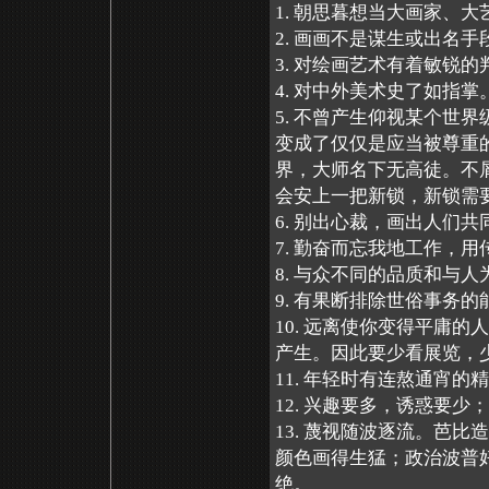
1. 朝思暮想当大画家、
2. 画画不是谋生或出名
3. 对绘画艺术有着敏锐
4. 对中外美术史了如指
5. 不曾产生仰视某个世
变成了仅仅是应当被尊重
界，大师名下无高徒。不
会安上一把新锁，新锁需
6. 别出心裁，画出人们
7. 勤奋而忘我地工作，
8. 与众不同的品质和与
9. 有果断排除世俗事务
10. 远离使你变得平庸
产生。因此要少看展览，
11. 年轻时有连熬通宵
12. 兴趣要多，诱惑要
13. 蔑视随波逐流。芭
颜色画得生猛；政治波普
绝。