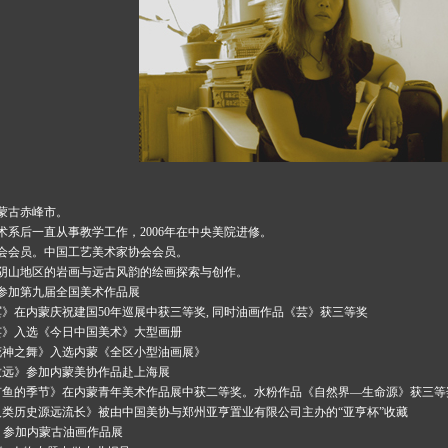
内蒙古赤峰市。
美术系后一直从事教学工作，2006年在中央美院进修。
会会员。中国工艺美术家协会会员。
阴山地区的岩画与远古风韵的绘画探索与创作。
》参加第九届全国美术作品展
《冥》在内蒙庆祝建国50年巡展中获三等奖, 同时油画作品《芸》获三等奖
《芸》入选《今日中国美术》大型画册
《花神之舞》入选内蒙《全区小型油画展》
宁静致远》参加内蒙美协作品赴上海展
品《有鱼的季节》在内蒙青年美术作品展中获二等奖。水粉作品《自然界—生命源》获三等
品《人类历史源远流长》被由中国美协与郑州亚亨置业有限公司主办的“亚亨杯”收藏
法》参加内蒙古油画作品展