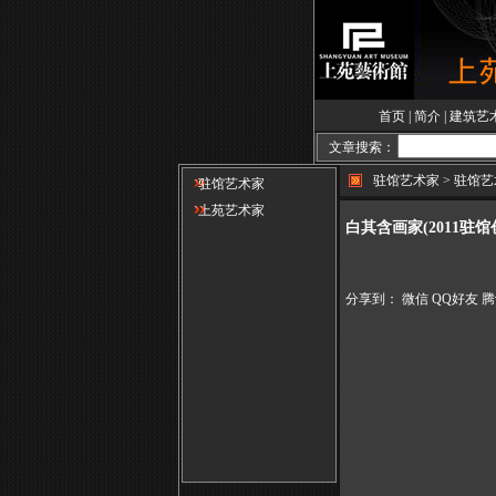
首页
|
简介
|
建筑艺
文章搜索：
驻馆艺术家 > 驻馆
驻馆艺术家
上苑艺术家
白其含画家(2011驻
分享到：
微信
QQ好友
腾