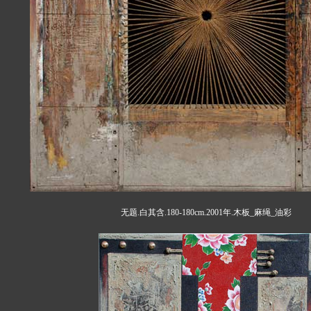
无题.白其含.180-180cm.2001年.木板_麻绳_油彩