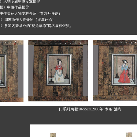
画报》人物专题中做专业报导
日报》中做作品报导
界》中作美苑人物专栏介绍（贾方舟评论）
日报》周末版作人物介绍（许淇评论）
《门》参加内蒙举办的“视觉草原”提名展获银奖。
门系列.每幅50-55cm.2008年_木条_油彩.