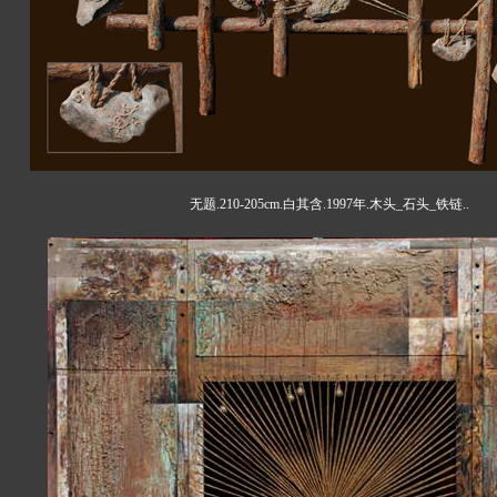
无题.210-205cm.白其含.1997年.木头_石头_铁链..