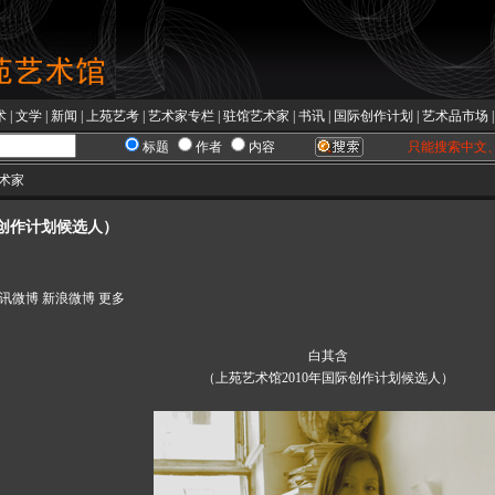
术
|
文学
|
新闻
|
上苑艺考
|
艺术家专栏
|
驻馆艺术家
|
书讯
|
国际创作计划
|
艺术品市场
标题
作者
内容
只能搜索中文
艺术家
馆创作计划候选人）
讯微博
新浪微博
更多
白其含
（上苑艺术馆2010年国际创作计划候选人）