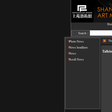
Ho
Search：
Ne
Photo News
News headlines
Talki
News
Scroll News