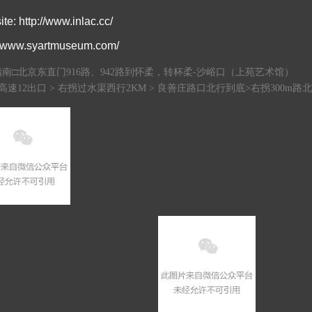
te: http://www.inlac.cc/
//www.syartmuseum.com/
南□北京东直门916路、942路到怀柔，转杯柔-沙峪口（上苑艺术馆）
高速12出口 > 右拐过水渠西行2KM > 良善庄路口北行到底>右拐300m路北