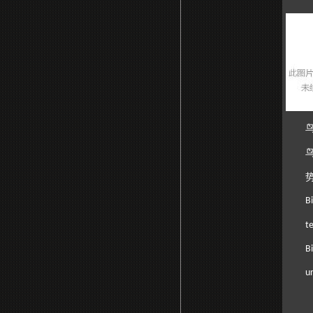
B
t
Bi
u