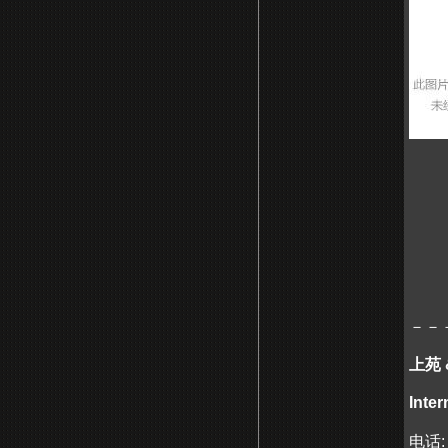
－－
上苑
Inter
电话