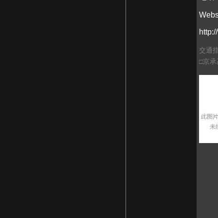
Websi
http:
交通指
□京承