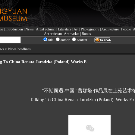
me
|
Introduction
|
News
|
Artist column
|
Literature
|
Art
|
Photography
|
Architecture
|
People
|
A
Art criticism
|
Art market
|
Books
title
author
content
ws > News headlines
ng To China Renata Jarodzka (Poland) Works E
“
不期而遇-中国”
蕾娜塔
作品展在上苑艺术
Talking To China
Renata Jarodzka (Poland)
Works Exh