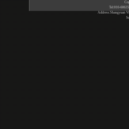
Co
Tel:010-6063
Address:Shangyuan Vill
S