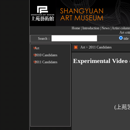
Home
|
Introduction
|
News
|
Artist colum
Art cri
Search：
title
Art > 2011 Candidates
Art
2010 Candidates
Experimental Video
2011 Candidates
(上苑