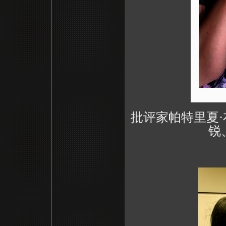
批评家帕特里夏·布里
锐