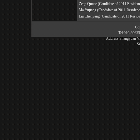
Zeng Qunce (Candidate of 2011 Reside
Ma Yujiang (Candidate of 2011 Residen
Liu Chenyang (Candidate of 2011 Resi
Co
Tel:010-6063
Address:Shangyuan Vill
S