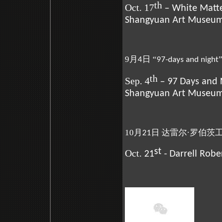
th
Oct. 17
– White Matte
Shangyuan Art Museu
9月
日 “
4
97-days and night
th
Sep. 4
– 97 Days and 
Shangyuan Art Museu
10月
日 达雷尔·罗伯茨
21
st
Oct.
21
- Darrell Rob