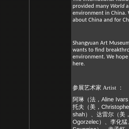
provided many
World
a
environment in China. 
about China and for Ch
Shangyuan Art Museum i
wants to find breakthr
environment. We hope m
here.
参展艺术家 Artist ：
阿琳（法，
Aline Ivars
托夫（美，
Christophe
shah
）、达雷尔（美，Da
Ogorzelec
）、李化猛