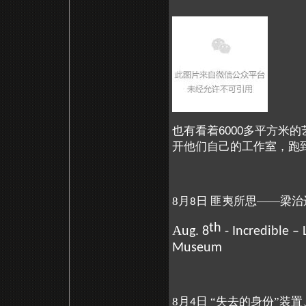
也有看着6000多平方米
开他们自己的工作室，跑
8月
日 匪夷所思——梁治
8
th
A
ug. 8
- Incredible – 
Museum
8月
日 “失去的身份”装
4