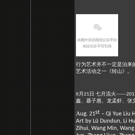
行为艺术并不一定是泊来
艺术活动之一《转山》。
8月
日 七月流火——
21
201
鑫、聂子惠、龙孟虾、张
st
A
ug. 21
– Qi Yue Liu 
Art by Lü Dundun, Li H
Zihui, Wang Min, Wang 