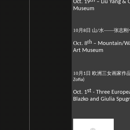
th
Oct. 19
– Liu Yang & 
Museum
10月
日 山
水——张志刚
8
/
th
Oct. 8
– Mountain/Wat
Art Museum
10月
日 欧洲三女画家作
1
Zofia)
st
Oct. 1
- Three Europea
Blazko and Giulia Spu