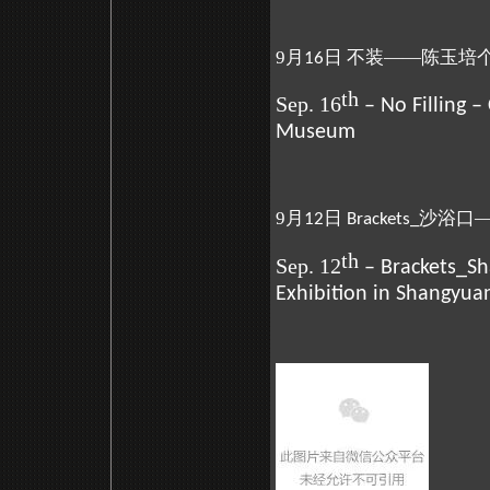
9月
日 不装——陈玉培个
16
th
Sep. 16
– No Filling 
Museum
9月
日
沙浴口
12
Brackets_
th
Sep. 12
– Brackets_S
Exhibition in Shangyu