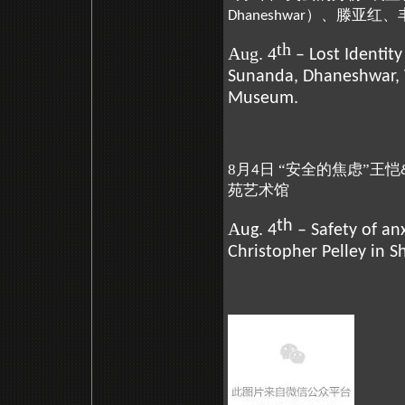
）、滕亚红、
Dhaneshwar
th
Aug. 4
– Lost Identit
Sunanda, Dhaneshwar, 
Museum.
8月
日 “安全的焦虑”王恺
4
苑艺术馆
th
A
ug. 4
– Safety of anx
Christopher Pelley in