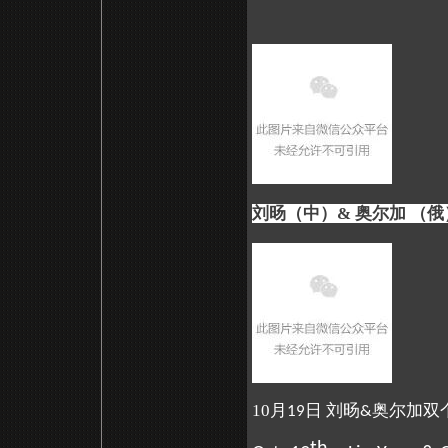
刘旸（中）& 奥尔加 （俄）
10月
日 刘旸
奥尔加双个
19
&