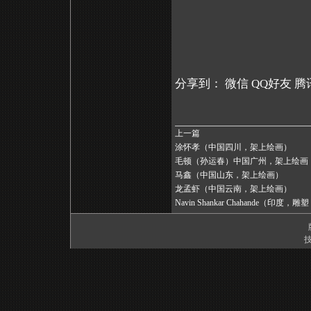
分享到：
微信
QQ好友
腾
上一篇
涂怀孝（中国四川，架上绘画）
毛顿（孙运春）中国广州，架上绘画​
马鑫（中国山东，架上绘画）
龙孟虾（中国云南，架上绘画）
Navin Shankar Chahande（印度，
技