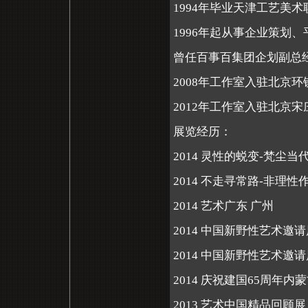
1994
年毕业天津工艺美术
1996
年起从事企业策划、
曾任百事百集团企划副总
2008
年工作室入驻北京环
2012
年工作室入驻北京宋
展览经历：
2014
灵性的蜕变
-
梵尘当
2014
不走寻常路
-
非理性
2014
艺术广东
广州
2014
中国新野性艺术邀请
2014
中国新野性艺术邀请
2014
庆祝建国
65
周年内蒙
2013
艺术中国精品回顾展