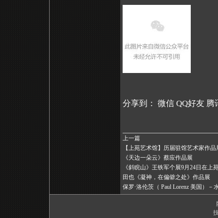
分享到：
微信
QQ好友
腾
上一篇
【上苑艺术馆】历届驻馆艺术家作品展
《天边一朵云》蔡应作品展
《斜睨山》王铁军个展9月24日在上
田也《凝神，在偏僻之处》作品展
保罗·洛伦茨（ Paul Lorenz 美国
技