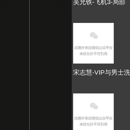
吴允铁-飞机3-局部
宋志慧-VIP与男士洗手