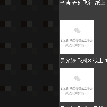
李涛-奇幻飞行-纸上-10
吴允铁-飞机3-纸上-18