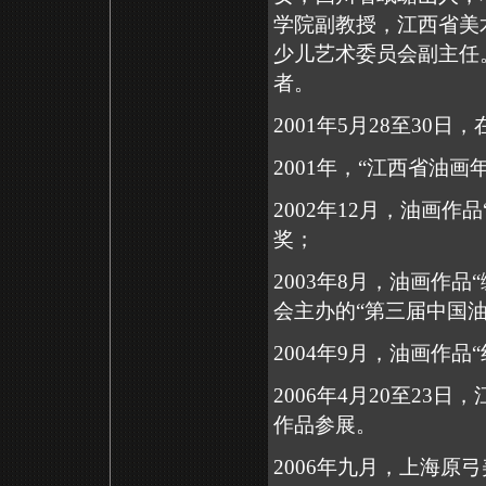
学院副教授，江西省美
少儿艺术委员会副主任
者。
2001
年
5
月
28
至
30
日，
2001
年，“江西省油画年
2002
年
12
月，油画作品
奖；
2003
年
8
月，油画作品
会主办的“第三届中国油
2004
年
9
月，油画作品“
2006
年
4
月
20
至
23
日，
作品参展。
2006
年九月，上海原弓