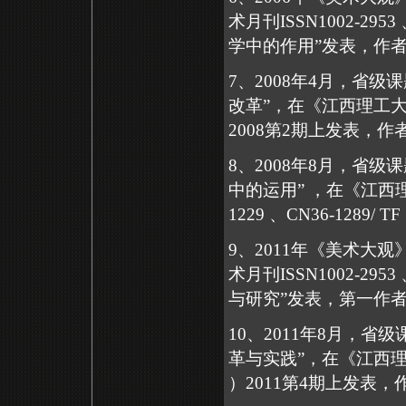
术月刊
ISSN1002-2953
学中的作用”发表，作
7
、
2008
年
4
月，省级课
改革”，在《江西理工
2008
第
2
期上发表，作
8
、
2008
年
8
月，省级课
中的运用” ，在《江西
1229
、
CN36-1289/ TF
9
、
2011
年《美术大观
术月刊
ISSN1002-2953
与研究”发表，第一作
10
、
2011
年
8
月，省级
革与实践”，在《江西
）
2011
第
4
期上发表，