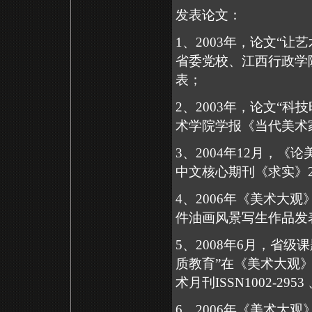
发表论文：
1
、
2003
年，论文“让
省委党校、江西行政学
表；
2
、
2003
年，论文“科
术学院学报《当代美术
3
、
2004
年
12
月，《论
中文核心期刊《求实》
4
、
2006
年《美术大观
件油画风景写生作品发
5
、
2008
年
6
月，省级课
质教育”在《美术大观
术月刊
ISSN1002-2953
6
、
2006
年《美术大观