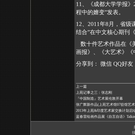
11
、《成都大学学报》
程中的嬗变”发表。
12
、
2011
年
8
月，省级
结合”在中文核心期刊
数十件艺术作品在《
画报》、《大艺术》《
分享到：
微信
QQ好友
上一篇
上苑记事之三：张志刚
『中国制造』艺术展伦敦开幕
张广辉新作品(上苑艺术馆07驻馆艺术
2013年上苑&印度艺术家交换计划启
蓝春雷绘画作品展《自言自语》Talking to
技