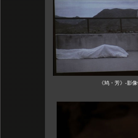
《鸠・芳》-影