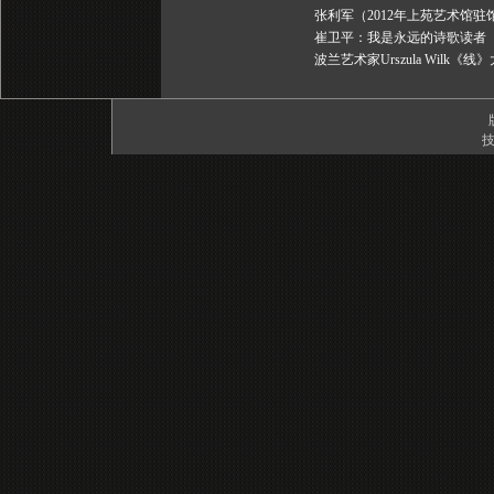
张利军（2012年上苑艺术馆驻
崔卫平：我是永远的诗歌读者
波兰艺术家Urszula Wilk《
技