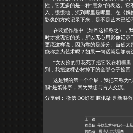
性，它更多的是一种“意象”的表达。
入，缓缓地，流到哪里是哪里。在《妈
影像的方式记录下来，是不是艺术已经
在装置作品中（姑且这样称之），我
时才发现它的美，所以无心用影像记录
更愿这样说，因为靠的是缘分。当然大
能称之为艺术呢？如果一句话就足够表
“女友捡的野花死了把它装在相框里
到，我把这棵杏树掉下的全部杏子捡回
这是我的第一个个展，我把它称为“
關”是繁体字，因为我想与古人交流。
分享到：
微信
QQ好友
腾讯微博
新浪微
上一篇
程美信· 寻找艺术乌托邦—上
黄怒波：用诗人方式经商