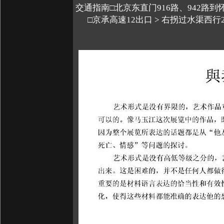
交通指南□北京东直门916路、942路
□京承高速12出口 > 右拐过水渠西行2