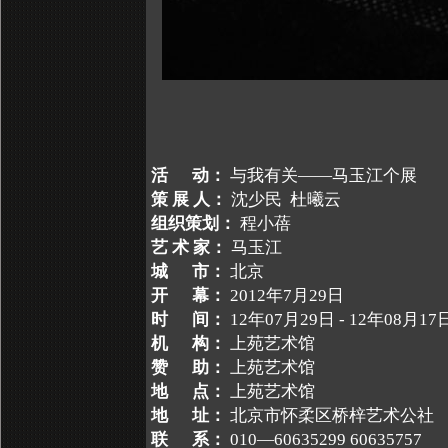
活 动：
与我有关——马玉江个展
策 展 人：
沈少民 杜曦云
组织策划：
程小蓓
艺 术 家：
马玉江
城 市：
北京
开 幕：
2012年7月29日
时 间：
12年07月29日 - 12年08月17
机 构：
上苑艺术馆
赞 助：
上苑艺术馆
地 点：
上苑艺术馆
地 址：
北京市怀柔区桥梓艺术公社
联 系：
010—60635299 60635757