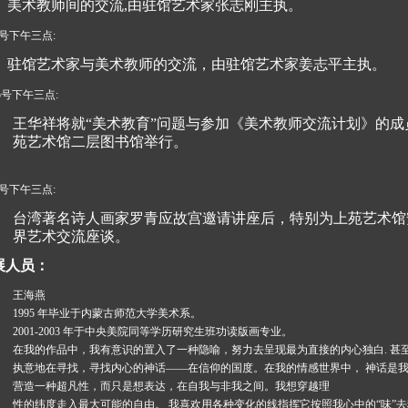
美术教师间的交流,由驻馆艺术家张志刚主执。
4号下午三点:
驻馆艺术家与美术教师的交流，由驻馆艺术家姜志平主执。
5号下午三点:
王华祥将就“美术教育”问题与参加《美术教师交流计划》的
苑艺术馆二层图书馆举行。
6号下午三点:
台湾著名诗人画家罗青应故宫邀请讲座后，特别为上苑艺术馆
界艺术交流座谈。
展人员：
王海燕
1995 年毕业于内蒙古师范大学美术系。
2001-2003 年于中央美院同等学历研究生班功读版画专业。
在我的作品中，我有意识的置入了一种隐喻，努力去呈现最为直接的内心独白. 甚
执意地在寻找，寻找内心的神话——在信仰的国度。在我的情感世界中， 神话是我
营造一种超凡性，而只是想表达，在自我与非我之间。我想穿越理
性的纬度走入最大可能的自由。 我喜欢用各种变化的线指挥它按照我心中的“味”去