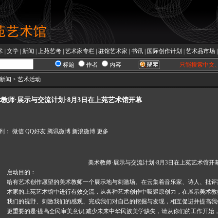
术
|
文学
|
新闻
|
上苑艺考
|
艺术家专栏
|
驻馆艺术家
|
书讯
|
国际创作计划
|
艺术品市场
标题
作者
内容
只能搜索中文
新闻 > 艺术活动
教师·展示与交流计划·8月3日在上苑艺术馆开幕
到：
微信
QQ好友
腾讯微博
新浪微博
更多
美术教师·展示与交流计划·8月3日在上苑艺术馆开
启动目的：
给有艺术创作愿望的美术教师一个展示地与刺激场。在云集着音乐家、诗人、批评
术家的上苑艺术馆中进行有效交流，从各种艺术创作中吸聚原创力，在展示美术教
我们的视野、刺激我们的感观、完成我们对自己的挖掘与发现，相互促进并提高我
更重要的是:提高全民审美意识,减少未来中华民族美学缺失，请从你们的工作开始