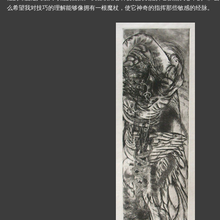
么希望我对技巧的理解能够像拥有一根魔杖，使它神奇的指挥那些敏感的经脉。