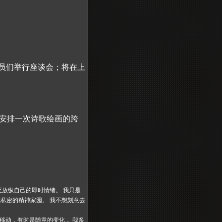
成员们举行座谈会；将在上
安排一次诗歌绘画的跨
至放纵自己的即时情绪。 我只是
私密的精神家园。 我不想刻意去
移动，有时是随意的变化， 我多